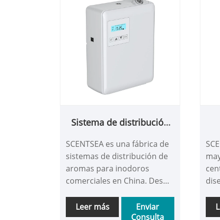
Sistema de distribución
de aromas para inodoros
sum
SCENTSEA es una fábrica de
SCE
comerciales
sistemas de distribución de
may
aromas para inodoros
cen
comerciales en China. Desde
dis
un laboratorio hace diez
dis
años hasta una fábrica de
min
Leer más
Enviar
L
Consulta
5.000 metros cuadrados,
filo