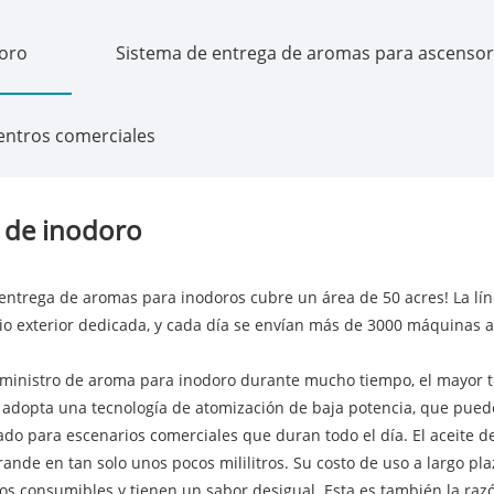
doro
Sistema de entrega de aromas para ascenso
entros comerciales
 de inodoro
 entrega de aromas para inodoros cubre un área de 50 acres! La lín
io exterior dedicada, y cada día se envían más de 3000 máquinas 
ministro de aroma para inodoro durante mucho tiempo, el mayor tem
 adopta una tecnología de atomización de baja potencia, que pue
do para escenarios comerciales que duran todo el día. El aceite de
nde en tan solo unos pocos mililitros. Su costo de uso a largo plaz
os consumibles y tienen un sabor desigual. Esta es también la ra