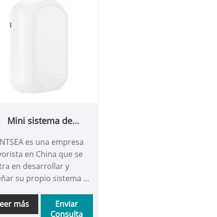
Mini sistema de
inistro de aroma para
NTSEA es una empresa
inodoro
orista en China que se
tra en desarrollar y
eñar su propio sistema de
tribución de aromas para
iinodoros. Nuestra
eer más
Enviar
Consulta
sofía corporativa es