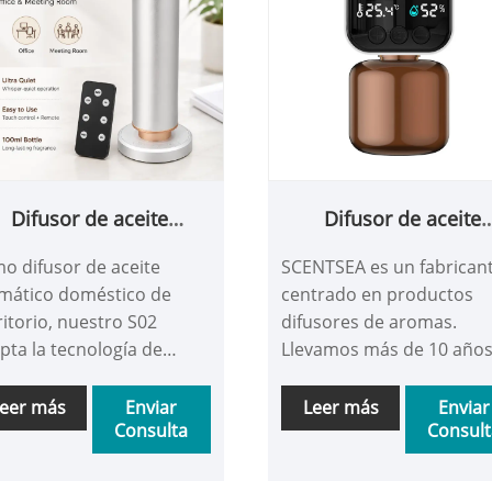
Difusor de aceite
Difusor de aceite
omático para el hogar
aromático doméstic
o difusor de aceite
SCENTSEA es un fabrican
de escritorio
enchufable
mático doméstico de
centrado en productos
ritorio, nuestro S02
difusores de aromas.
pta la tecnología de
Llevamos más de 10 años
mización en frío
el campo del marketing 
enciosa patentada de
aromas, trabajando
eer más
Enviar
Leer más
Enviar
Consulta
Consult
unda generación en la
principalmente con
ustria, con bajo ruido de
distribuidores y propieta
mización y partículas de
de marcas. Nuestros