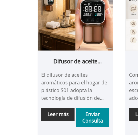
Difusor de aceite
aromático casero de
ar
El difusor de aceites
Com
plástico
aromáticos para el hogar de
aro
plástico S01 adopta la
esc
tecnología de difusión de
ado
fragancias por aire frío sin
ato
agua, liberando un aroma
sil
Leer más
Enviar
L
Consulta
puro mediante la
seg
atomización final para crear
ind
una atmósfera cómoda,
ato