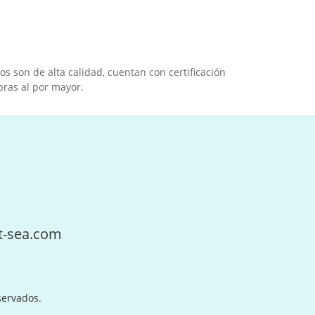
to
ros
 son de alta calidad, cuentan con certificación
pras al por mayor.
 de
 el
t-sea.com
 ODM
servados.
 a