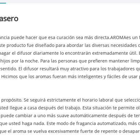
casero
gancia puede hacer que esa curación sea más directa.
AROMA
es un 
Este producto fue diseñado para abordar las diversas necesidades d
agar el difusor diariamente lo encontrarán extremadamente útil. 
ijos por la noche. Para las personas que prefieren mantener limpia
sentido. El difusor resultará muy atractivo para los trabajadores 
 Hicimos que los aromas fueran más inteligentes y fáciles de usar
propósito. Se seguirá estrictamente el horario laboral que selecci
ted llegue a casa después del trabajo. Esta situación te permite ole
lor puede cambiar a uno más suave automáticamente después de te
 que usted haga nada. Este modo de fragancia automatizado, más c
 que el aroma se vuelva excesivamente fuerte de repente o desapa