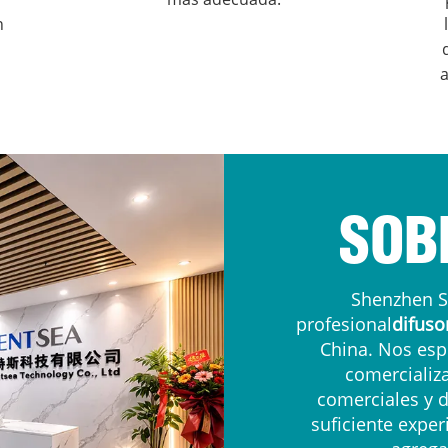
n
a
SOB
Shenzhen S
profesional
difuso
China. Nos espe
comercializ
comerciales y 
suficiente exper