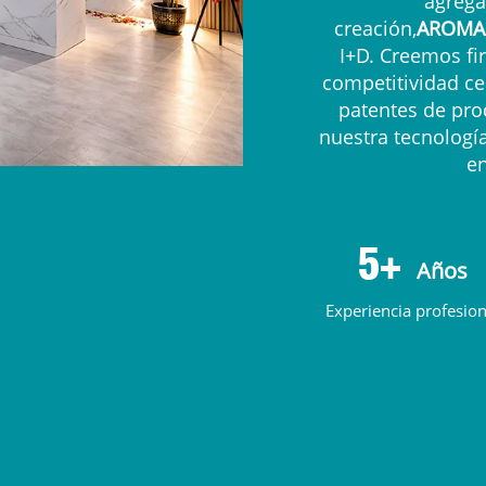
agreg
creación,
AROMA
I+D. Creemos fi
competitividad c
patentes de pro
nuestra tecnologí
en
5+
Años
Experiencia profesion